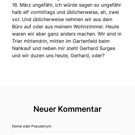
16. März ungefähr, ich würde sagen so ungefähr
halb elf vormittags und üblicherweise, ah, zwei
vor. Und üblicherweise nehmen wir aus dem
Büro auf oder aus meinem Wohnzimmer. Heute
waren wir aber ganz anders machen. Wir sind in
Trier mittendrin, mitten im Gartenfeld beim
Nahkauf und neben mir steht Gerhard Surges
und wir duzen uns heute, Gerhard, oder?
00:00:43: Gerhard Surges Genau, ja, auf jeden
Fall.
00:00:44: Corinna Das finde ich auch. Ich fühle
mich hier schon richtig wohl. Neben mir steht
Alf, der Nachtwächter und ich bin die Corinna,
Neuer Kommentar
wie immer die Abgeordnete aus Trier. Und wir
gehen jetzt mal rein in den Nahkauf und
schauen uns mal an, was es hier so gibt.
Name oder Pseudonym