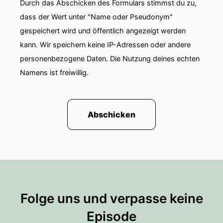
Durch das Abschicken des Formulars stimmst du zu,
Butterbrottüten, Kerzen, Croutons mit Zwiebeln,
Studentenfutter. Und jetzt kommen wir in die
dass der Wert unter "Name oder Pseudonym"
Gemüseabteilung. Gerhard, was sehen wir hier
gespeichert wird und öffentlich angezeigt werden
alles?
kann. Wir speichern keine IP-Adressen oder andere
personenbezogene Daten. Die Nutzung deines echten
00:01:55: Gerhard Surges Im Prinzip alles Obst
Namens ist freiwillig.
und Gemüse, was das Herz begehrt. Wir werden
jeden Tag frisch angeliefert mit Obst und
Gemüse, sodass auch immer frische Ware im
Hause ist.
Abschicken
00:02:10: Corinna Ich finde die
Gemüseabteilung, Obst und Gemüseabteilung,
die sehen immer so schön aus in Supermärkten.
Jetzt gehen wir am Toast vorbei an den Waffeln,
zwei langen Kühlregalen.
Folge uns und verpasse keine
00:02:22: Alf Darf ich mal kurz Zwischenwand
fragen? Seid ihr eigentlich auch an
Episode