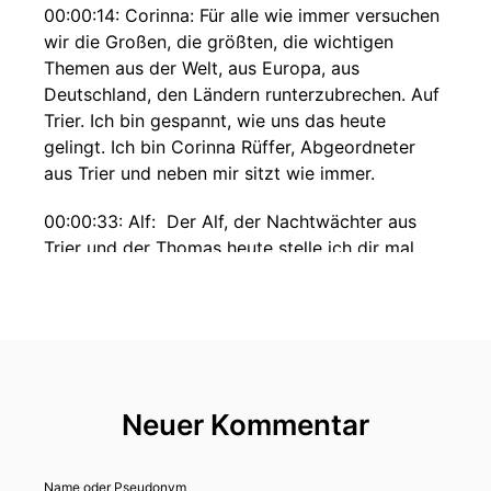
00:00:14: Corinna: Für alle wie immer versuchen
wir die Großen, die größten, die wichtigen
Themen aus der Welt, aus Europa, aus
Deutschland, den Ländern runterzubrechen. Auf
Trier. Ich bin gespannt, wie uns das heute
gelingt. Ich bin Corinna Rüffer, Abgeordneter
aus Trier und neben mir sitzt wie immer.
00:00:33: Alf: Der Alf, der Nachtwächter aus
Trier und der Thomas heute stelle ich dir mal
vor, der Thomas, der uns immer sehr sehr gut
mit seiner technischen Raffinesse begleitet und
es ist heute sehr, sehr schwierig technisch.
00:00:49: Corinna: Warum?
Neuer Kommentar
00:00:50: Corinna: Warum? Das musst du doch
verraten, das wissen wir.
Name oder Pseudonym